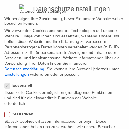
Kategorie:
Datenschutzeinstellungen
Zimmerkategorien
Wir benötigen Ihre Zustimmung, bevor Sie unsere Website weiter
besuchen können.
Wir verwenden Cookies und andere Technologien auf unserer
Website. Einige von ihnen sind essenziell, während andere uns
Deluxe Einzelzimmer mit Balkon
helfen, diese Website und Ihre Erfahrung zu verbessern.
Doppelzimmer mit Balkon
Personenbezogene Daten können verarbeitet werden (z. B. IP-
Adressen), z. B. für personalisierte Anzeigen und Inhalte oder
Suite
Anzeigen- und Inhaltsmessung.
Weitere Informationen über die
Verwendung Ihrer Daten finden Sie in unserer
Familiensuite
Datenschutzerklärung
.
Sie können Ihre Auswahl jederzeit unter
Einstellungen
widerrufen oder anpassen.
Junior Suite
Datenschutzeinstellungen
Essenziell
Comfort Dreibettzimmer
Essenzielle Cookies ermöglichen grundlegende Funktionen
Deluxe Doppelzimmer
und sind für die einwandfreie Funktion der Website
erforderlich.
Deluxe Einzelzimmer
Statistiken
Statistik Cookies erfassen Informationen anonym. Diese
Informationen helfen uns zu verstehen, wie unsere Besucher