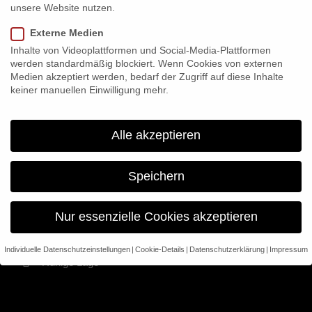
Ferienhaus auf
unsere Website nutzen.
Norderney gesucht?
Externe Medien
Inhalte von Videoplattformen und Social-Media-Plattformen
werden standardmäßig blockiert. Wenn Cookies von externen
Entdecken Sie unsere Insel Residenzen!
Medien akzeptiert werden, bedarf der Zugriff auf diese Inhalte
keiner manuellen Einwilligung mehr.
Insel Residenzen
Alle akzeptieren
3 exklusive Ferienhäuser
Speichern
Im Inselzentrum
Raum für bis zu 8 Personen
Nur essenzielle Cookies akzeptieren
Luxuriöse Ausstattung
Strandnähe
Individuelle Datenschutzeinstellungen
Cookie-Details
Datenschutzerklärung
Impressum
Ruhige Lage
Datenschutzeinstellungen
Wir verwenden Cookies und andere Technologien auf unserer
Website. Einige von ihnen sind essenziell, während andere uns